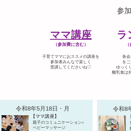
参
ママ講座
ラ
​（参加費に含む）
​
子育てママにおススメの講座を
各会
​参加者みんなで楽しく
をご
受講してくださいね♡
ゆっく
離乳食は
令和8年5月18日・月
令和8
【ママ講座】
親子のコミュニケーション♪
ベビーマッサージ