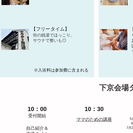
【フリータイム】
街の銭湯でほっこり。
​サウナで整いも◎
※入浴料は参加費に含まれる
​下京会
10：00
10：30
​受付​開始
ママのため
の講座
5
自己紹介＆​
7月