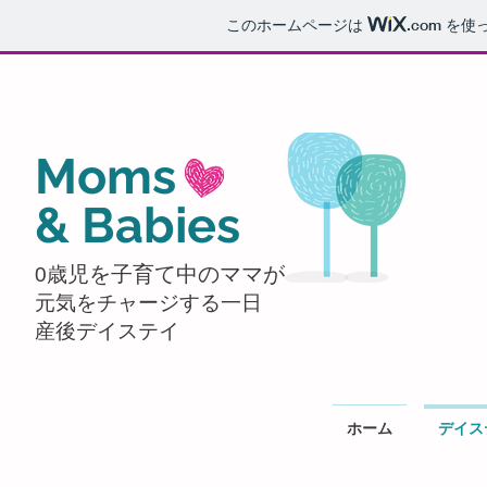
このホームページは
.com
を使
Moms
& Babies
​児を子育て中のママが
​0歳
元気をチャージする一日
​産後デイステイ
ホーム
デイス