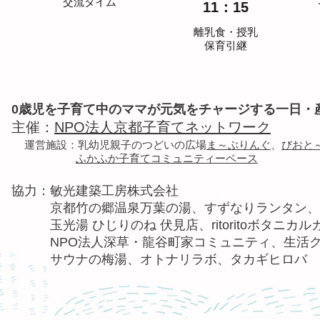
​交流タイム
11：15
離乳食・授乳
保育引継
0歳児を子育て中のママが元気をチャージする一日・
主催：
NPO法人京都子育てネットワーク
運営施設：乳幼児親子のつどいの広場
ま～ぶりんぐ
、
びおと
ふかふか子育てコミュニティーベース
​協力：敏光建築工房株式会社
京都竹の郷温泉万葉の湯、すずなりランタン、深
​ 玉光湯 ひじりのね 伏見店、ritoritoボタニ
​ NPO法人深草・龍谷町家コミュニティ、生活
​ サウナの梅湯、オトナリラボ、タカギヒロバ