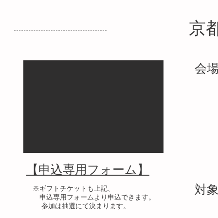
京
会
【申込専用フォーム】
対
※ギフトチケットも上記、
​ 申込専用フォームより申込できます。
​
​ 参加は抽選にて決まります。