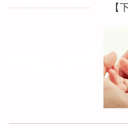
【
産後デイステイ
​【下京会場】
産後デイステイの
ご利用方法・ご利用料金について
下京申込専用フォーム